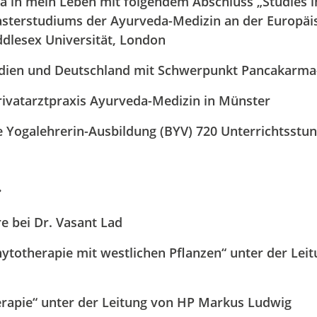
a in mein Leben mit folgendem Abschluss „Studies i
sterstudiums der Ayurveda-Medizin an der Europäis
ddlesex Universität, London
Indien und Deutschland mit Schwerpunkt Pancakarm
rivatarztpraxis Ayurveda-Medizin in Münster
e Yogalehrerin-Ausbildung (BYV) 720 Unterrichtsstu
:
e bei Dr. Vasant Lad
ytotherapie mit westlichen Pflanzen“ unter der Leit
erapie“ unter der Leitung von HP Markus Ludwig