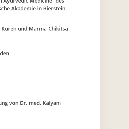
n Ayurvedic Medicine“ des
che Akademie in Bierstein
a-Kuren und Marma-Chikitsa
nden
ung von Dr. med. Kalyani