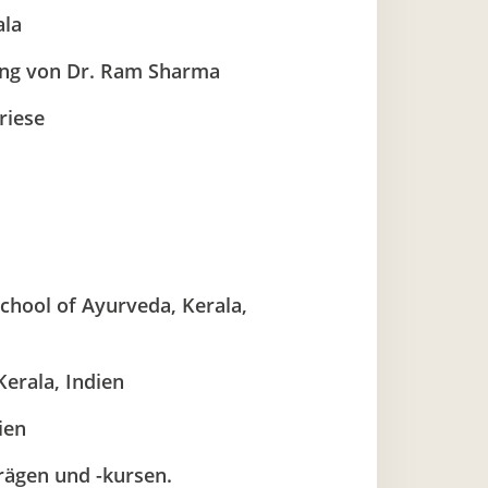
ala
ung von Dr. Ram Sharma
riese
School of Ayurveda, Kerala,
Kerala, Indien
ien
rägen und -kursen.