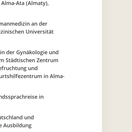
 Alma-Ata (Almaty),
manmedizin an der
zinischen Universität
 in der Gynäkologie und
im Städtischen Zentrum
Befruchtung und
urtshilfezentrum in
Alma-
ndssprachreise in
tschland und
e Ausbildung